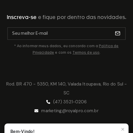
Inscreva-se
e fique por dentro das novidades.
* Ao informar meus dados, eu concordo com a
Politica de
Privacidade
e com os
Termos de uso
.
Rod. BR 470 - 5350, KM 140, Valada Itoupava, Rio do Sul -
SC
(47) 3521-0206
marketing@royalpro.com.br
Bem-Vindo!