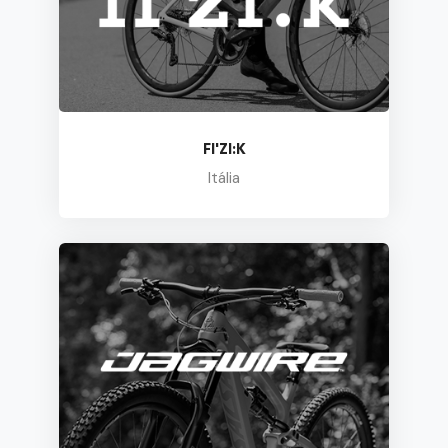
FI'ZI:K
Itália