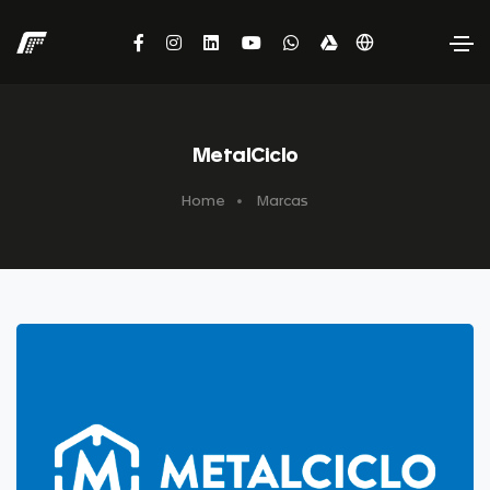
MetalCiclo
Home
Marcas