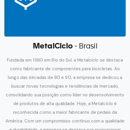
MetalCiclo
- Brasil
Fundada em 1980 em Rio do Sul, a Metalciclo se destaca
como fabricante de componentes para bicicletas. Ao
longo das décadas de 80 e 90, a empresa se dedicou a
buscar novas tecnologias e tendências de mercado,
consolidando sua posição como líder no desenvolvimento
de produtos de alta qualidade. Hoje, a Metalciclo é
reconhecida como a maior fabricante de pedais da
América. Com um compromisso contínuo com a qualidade
e durabilidade, a empresa se destaca por proporcionar