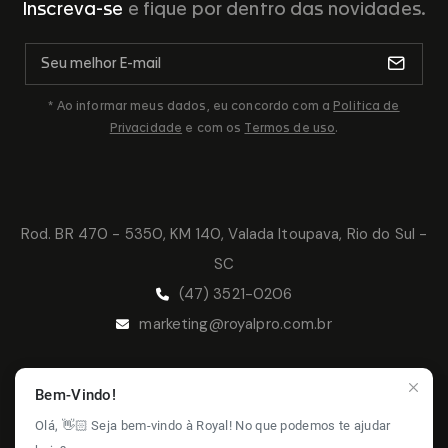
Inscreva-se
e fique por dentro das novidades.
* Ao informar meus dados, eu concordo com a
Politica de
Privacidade
e com os
Termos de uso
.
Rod. BR 470 - 5350, KM 140, Valada Itoupava, Rio do Sul -
SC
(47) 3521-0206
marketing@royalpro.com.br
Bem-Vindo!
© 2026 Royal Pro - Todos os direitos
Olá, 👋🏻 Seja bem-vindo à Royal! No que podemos te ajudar
reservados.
Política de Privacidade -
Termos de Uso -