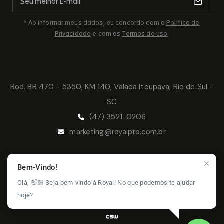
* Ao informar meus dados, eu concordo com a
Politica de
Privacidade
e com os
Termos de uso
.
Rod. BR 470 - 5350, KM 140, Valada Itoupava, Rio do Sul -
SC
(47) 3521-0206
marketing@royalpro.com.br
Bem-Vindo!
© 2026 Royal Pro - Todos os direitos
Olá, 👋🏻 Seja bem-vindo à Royal! No que podemos te ajudar
reservados.
Política de Privacidade -
Termos de Uso -
hoje?
Política de Garantia
- Solicitação de Garantia